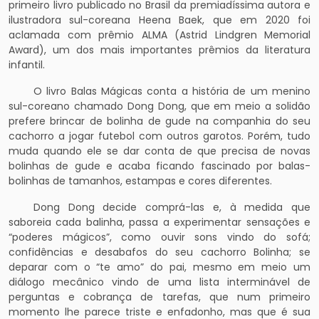
primeiro livro publicado no Brasil da premiadíssima autora e
ilustradora sul-coreana Heena Baek, que em 2020 foi
aclamada com prêmio ALMA (Astrid Lindgren Memorial
Award), um dos mais importantes prêmios da literatura
infantil.
O livro Balas Mágicas conta a história de um menino
sul-coreano chamado Dong Dong, que em meio a solidão
prefere brincar de bolinha de gude na companhia do seu
cachorro a jogar futebol com outros garotos. Porém, tudo
muda quando ele se dar conta de que precisa de novas
bolinhas de gude e acaba ficando fascinado por balas-
bolinhas de tamanhos, estampas e cores diferentes.
Dong Dong decide comprá-las e, à medida que
saboreia cada balinha, passa a experimentar sensações e
“poderes mágicos”, como ouvir sons vindo do sofá;
confidências e desabafos do seu cachorro Bolinha; se
deparar com o “te amo” do pai, mesmo em meio um
diálogo mecânico vindo de uma lista interminável de
perguntas e cobrança de tarefas, que num primeiro
momento lhe parece triste e enfadonho, mas que é sua