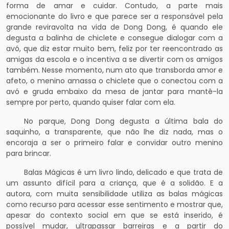
forma de amar e cuidar. Contudo, a parte mais
emocionante do livro e que parece ser a responsável pela
grande reviravolta na vida de Dong Dong, é quando ele
degusta a balinha de chiclete e consegue dialogar com a
avó, que diz estar muito bem, feliz por ter reencontrado as
amigas da escola e o incentiva a se divertir com os amigos
também. Nesse momento, num ato que transborda amor e
afeto, o menino amassa o chiclete que o conectou com a
avó e gruda embaixo da mesa de jantar para mantê-la
sempre por perto, quando quiser falar com ela.
No parque, Dong Dong degusta a última bala do
saquinho, a transparente, que não lhe diz nada, mas o
encoraja a ser o primeiro falar e convidar outro menino
para brincar.
Balas Mágicas é um livro lindo, delicado e que trata de
um assunto difícil para a criança, que é a solidão. E a
autora, com muita sensibilidade utiliza as balas mágicas
como recurso para acessar esse sentimento e mostrar que,
apesar do contexto social em que se está inserido, é
possível mudar, ultrapassar barreiras e a partir do